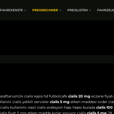
FAHRDIENSTE
PREISRECHNER
PREISLISTEN
FAHRZEU
taraftarium24 cialis kajra hd futbolcafe
cialis 20 mg
eczane fiyatı
llanılır cialis yetkili servisler
cialis 5 mg
etken maddesi order cial
19 cialis kullanımı nasıl cialis ereksyon hapı hepsi burada
cialis 10
ri cialis fiyat 5 mg etken madde kızlar soruyor cialis
cialis 5 mg
28