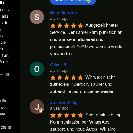
lis
un mu
Stijn Mertens
ialis
a year ago
 adet
Ausgezeichneter 
m
Service. Der Fahrer kam pünktlich an 
is
und war sehr hilfsbereit und 
 de
professionell. 10/10 werden sie wieder 
rce
verwenden!
r fun
k 5mg
Oliver B.
a year ago
tkili
Wir waren sehr 
zufrieden! Pünktlich, sauber und 
äußerst freundlich. Gerne wieder
i
alis
Jochen Willig
ması
a year ago
nsel
Sehr pünktlich, top 
Kommunikation per WhatsApp, 
cialis
saubere und neue Autos. Wir sind 