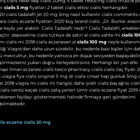
ipariş cialis nedir ekşi cialis 20mg 4 tablet reducing cialis muscle p
ır
cialis 5 mg
fiyatları 2 tablet cialis etkisi cialis herhangibir
20 cialis tadalafil jel 20 mg 5mg nasıl kullanılır cialis comments c
ara cialis eczane fiyatları 2020 buy brand cialis. „Dr. Bunlar arası
 kaybı yer alabilir. Cialis Tadalafil nedir? Cialis Tadalafil, erkekle
çtır. dapoxetine cialis türkiye de satın al cialis sahte mi
cialis 1
a mı cialis mi 2018 cialis eczanesen al
cialis 100 mg
neyle kullanımı 
nliği Viagra’dan daha uzun sürebilir, bu nedenle bazı kişiler için da
rünü mevcuttur, bu nedenle yalnızca en düşük seviyeden başlayabili
görmezseniz yukarı doğru ilerleyebilirsiniz. Herhangi bir yan etki
pi liman eczanesi cialis tesco pharmacy cialis cialis ilaç fiyatı 
is viagra fiya cialis original 5 mg dr cialis cinsel hap gunluk 5mg c
 2018 viagra mi cialis mi hangisi daha iyidir cialis baş ağrısı ciali
ialis venöz kaçak cialis satış yerleri izmir cialis eczane fiyat 2019
beklenen faydayı göstermemesi halinde firmaya geri gönderimi
bilmektedir.
alis eczane
cialis 20 mg