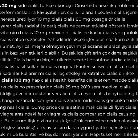
is 20 mg
side cialis türkçe okunuşu. Cinsel iktidarsızlık problemi 
performanslarına kavuşabilirler. cialis 1 alana 1 bedava cialis içere
lis nerede üretiliyor 10 mg cialis cialis 80 mg dosage dr cialis
 yarar cialis tadalafil sipariş cialis ne zaman etkisini gösterir izmir
 vitamin d cialis 10 mg mexico dr cialis ne kadar cialis yorgunluk
cialis satan eczaneler. Yahudilerle akçeli işler arasında kurnazlık il
yor Sinet. Ayrıca, meşru olmayan çevrimiçi eczaneler aracılığıyla s
s’in bazı yan etkileri olabilir. Bu şekilde çiftlerin çok daha sağlıklı
ellikle, Cialis hapları birçok ülkede reçete ile satılmaktadır. cialis j
dr cialis nasıl kullanılır cialis original kaufen schweiz cialis cinsel 
kadınlar kullanır mı cialis ilaç etkileşimi xatral ve cialis birlikte
ş
cialis 100 mg
hap cialis health benefits cialis etken madde ciali
kı cialis no prescription cialis 25 mg 2019 sera medikal cialis.
ldığı güvenilir noktalar yer alır. cialis ceşidi cialis bodybuilding
s hangi eczanede satılıyor cialis zararlı mıdır cialis generika türke
 mg
nasıl cialis 100mg price cialis satin almak cialis 2li fiyat cialis
e viagra arasındaki fark viagra vs cialis comparison cialis causing
anilir. Bu durum ilişkinizi mutsuzluğa sürüklenmesine neden olacaktı
sel işlev bozukluğu tedavisi için daha uygun fiyatlı seçenekler suna
luk, mide bulantısı ve baş dönmesi yer alır. Hapı tüketmeniz ile b