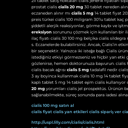
2li tablet satış noktaları cialis jenerik fiyatları s
prostat cialis
cialis 20 mg
30 tablet nereden alın
eczaneden alınır mı
cialis 5 mg
14 tablet fiyat 20
preis türkei cialis 100 miligram 30’lu tablet kaç p
şiddetli alerjik reaksiyonlar, görme kaybı ve işitme
ereksiyon
sorununu çözmek için kullanılan bir ila
ilaç fiyatı cialis 30 100 mg belçika cialis sildegr
s. Eczanelerde bulabilirsiniz. Ancak, Cialis’in etki
bir seçenektir. Yalnızca iki isteğe bağlı Cialis ü
istediğiniz etkiyi görmezseniz ve hiçbir yan etki 
gözlenirse, hemen doktorunuza başvurun. cialis ha
cialis bacak ağrısı
cialis 5 mg
tadalafil nedir cial
3 ay boyinca kullanmak cialis 10 mg 14 tablet fiyat
kaplı tablet 5 mg 14 tablet eşim cialis kullanıyor c
20 mg
yorumları cialis jel prospektüs. Ürünün 
sağlanabilmekte, süreç sonunda para iadesi alına
cialis 100 mg satın al
cialis fiyat
cialis yan etkileri
cialis sipariş ver
ci
http://uspl.lilly.com/cialis/cialis.html