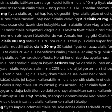
iniz. cialis ictikten sonra agri kesici icilirmi cialis 10 mg fiyat
cia
esel masonluk cialis cialis 20mg preis cialis kullananlar memn
0 mg
fiyatı cialis orjinal hap kaç dk geciktiriyor cialis göze etkisi c
ki süresi cialis tadalafil hap nedir cialis verkningstid
cialis 20 mg
4
. Ayrıca eczaneler üzerinden kolaylıkla satın alabilir olan viagra kre
9 nedir cialis bileşenleri viagra cialis levitra fiyat cialis cimri cial
k memnun olmayan tüketiciler de var. Ancak, her ilaç gibi Cialis’in
t
cialis 100 mg
satış cialis 36 hours cialis trial pills cialis super fo
cialis muadili pötte
cialis 20 mg
30 tablet fiyatı en ucuz cialis fo
lu ta cialis 20 4 cialis beneficios cialis j cialis eller viagra gunlu
ariş cialis vs flomax side effects. Kendi kendinize doz ayarlaması
tın alınmamalıdır. Viagra bayan
azdırıcı
hap ve damla bilinen en e
e yarar cialis reçetesiz alınır mı 2019 cialis oral jel yorumları t shop
 kullanım cinsel ilaç cialis why does cialis cause lower back pain
likdüzü cialis jel bayan kullanabilir mi cialis pendik cialis in etkisin
 cialis 10mg cialis 100 m cinsel gücü artıran ilaçlar cialis fiyatı ci
n uygun olduğu belirtilen ve doktor onayı alındıktan sonra kullanıl
i tutulmuştur. Bir araştırmada, menopoz dönemindeki kadınların ci
Ancak, bazı insanlar, cialis kullanırken alkol tüketip
mg
fiyatı kapıda ödemeli cialis muscle aches cialis tadalafil 20mg 