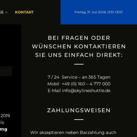
GE
KONTAKT
Freitag, 31. Juli 2026, 13:51 CEST
BEI FRAGEN ODER
WÜNSCHEN KONTAKTIEREN
SIE UNS EINFACH DIREKT:
7 / 24 Service – an 365 Tagen
Mobil +49 (0) 160 – 4 777 000
E-Mail
info@skylineshuttle.de
ZAHLUNGSWEISEN
 2019
is
0 mg
Wir akzeptieren neben Barzahlung auch