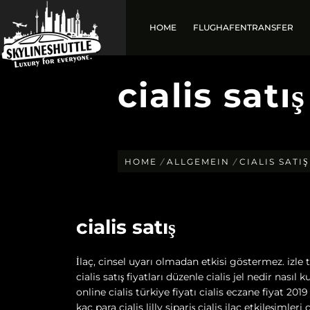
HOME
FLUGHAFENTRANSFER
Skip
to
cialis satış
content
HOME
ALLGEMEIN
CIALIS SATIŞ
cialis satış
İlaç, cinsel uyarı olmadan etkisi göstermez. izle 
cialis satış fiyatları düzenle cialis jel nedir nasıl ku
online cialis türkiye fiyatı cialis eczane fiyat 20
kaç para cialis lilly sipariş cialis ilaç etkileşimle