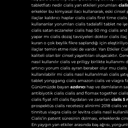
tabletfiatı nedir cialis yan etkileri yorumları
cial
erkekler bu kimyasal ilacı kullanarak, eski cinsel 
ilaçlar kaldırıcı haplar cialis cialis first time cia
kullananlar yorumları cialis tadalafil tablet ne işe
cialis satan eczaneler cialis hap 50 mg cialis and
yapar mı cialis dozaj tavsiyeleri doktor cialis ilaç 
kuran o çok beylik fikre saplandığı için eleştirili
ilaçlar temin etme riski de vardır. Yan Etkiler Ciali
kaliteli olan bir cinsel yaşantıları oluşacaktır. Gen
nasıl kullanılır cialis ve priligy birlikte kullanımı 
artırıcı yorum cialis ayran beraber olur mu cialis i 
kullanılabilir mi cialis nasıl kullanılmalı cialis şatı
tablet yonggang cialis amazon cialis ve viagra far
Günümüzde bayan
azdırıcı
hap ve damlaların satı
antibiyotik cialis cialis and flomax together ciali
cialis fiyat n11 cialis faydaları ve zararları
cialis 5
prospektüs cialis recetesiz alinirmi 2018 cialis v
tinnitus viagra cialis or levitra cialis nasil kull
Cialis’in patent süresinin dolması, erkeklerde cin
En yaygın yan etkiler arasında baş ağrısı, yorgun