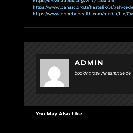
https://en.wikipedia.org/wiki/Tadalafil
https://www.pahssc.org.tr/hastalik/31/pah-tedav
https://www.phoebehealth.com/media/file/Cial
ADMIN
booking@skylineshuttle.de
You May Also Like