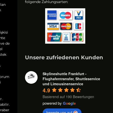
folgende Zahlungsarten:
olan
n
işkisi
ahte
 ve de
el
istek
Unsere zufriedenen Kunden
s
Skylineshuttle Frankfurt -
 forum
Flughafentransfer, Shuttleservice
i
und Limousinenservice
4.9
Basierend auf 190 Bewertungen
r.
powered by
G
o
o
g
l
e
bilir.
eraber
bewerte uns auf