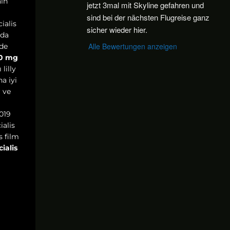
ain
jetzt 3mal mit Skyline gefahren und 
sind bei der nächsten Flugreise ganz 
ialis
sicher wieder hier.
nda
Alle Bewertungen anzeigen
rde
00 mg
lilly
ha iyi
r ve
2019
ialis
s film
cialis