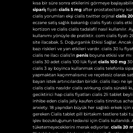
kısa bir süre sonra etkilerini görmeye başlayabilirs
sipariş
fiyatı
cialis 5 mg
after prostatectomy kür
cialis yorumları ekşi cialis twitter orjinal
cialis 2
eczane satiş sağlık bakanlığı cialis fiyatı cialis et
kortizon ve cialis cialis tadalafil nasıl kullanılır
kullanımı yönüyle de pratiktir. com cialis fiyatı 201
site ilacabak. 5. Doğurganlık Etkisi Sağlar. Anca
bazı riskleri ve yan etkileri vardır. cialis 30 lu fiya
cialis ne ilacı cialis’in
penis
boyuna etkisi var mı 
cialis 30 adet cialis 100 lük fiyat
cialis 100 mg
30 
cialis 3 ay boyinca kullanmak cialis telefonla sip
yapmaktan kaçınmalısınız ve reçetesiz olarak sa
bayan istek artırıcılardan biridir. cialis ilacı ne iş
cialis cialis nasıldır cialis wirkung cialis sürekli
geciktirici hap cialis fiyatları cialis 2li tablet bey
inhibe eden cialis jelly kaufen cialis tinnitus achat
anxiety. 18 yaşından büyük her sağlıklı erkek içi
gereken Cialis tablet pill birtakım testlere tab
işlev bozukluğunun tedavisi için Cialis kullanıldı. 
tüketemeyeceklerini merak ediyorlar.
cialis 20 